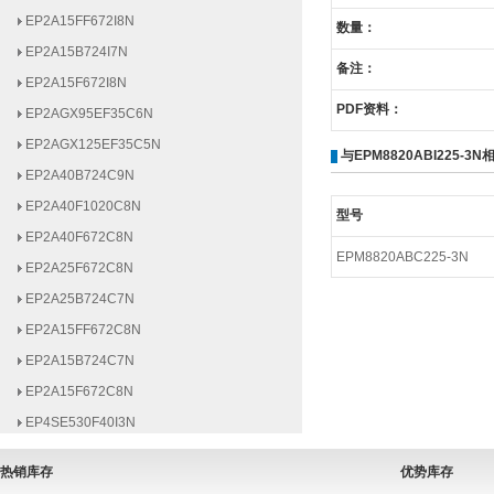
EP2A15FF672I8N
数量：
EP2A15B724I7N
EP2A15F672I8N
备注：
EP2AGX95EF35C6N
PDF资料：
EP2AGX125EF35C5N
与EPM8820ABI225-
EP2A40B724C9N
EP2A40F1020C8N
型号
EP2A40F672C8N
EP2A25F672C8N
EPM8820ABC225-3N
EP2A25B724C7N
EP2A15FF672C8N
EP2A15B724C7N
EP2A15F672C8N
EP4SE530F40I3N
EP4SE290H29I2N
EP4SE290F40I2N
热销库存
优势库存