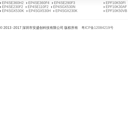
EP4SE680H35I3N
EP4SE360H2
EP4SE360F4
EP4SE290F3
EPF10K50FI
EP4SE230F2
EP4SE110F2
EP4SGX530N
EPF10K30AF
EP4SE680F43I3N
EP4SGX530K
EP4SGX530H
EP4SGX230K
EPF10K50VB
EP4SE680F40I3N
EP4SE360H29I2N
© 2013 -2017 深圳市安盛创科技有限公司 版权所有
粤ICP备12084219号
EP4SE360F40I2N
EP4SE290F35I2N
EP4SE230F29I2N
EP4SE110F29I2N
EP4SGX530NF45I2N
EP4SGX530KH40I2N
EP4SGX530HH35I2N
EP4SGX230KF40I2N
EP4SGX230HF35I2N
EP1AGX50DF1152I6N
EP1AGX35DF780I6N
EP1AGX50CF484C6N