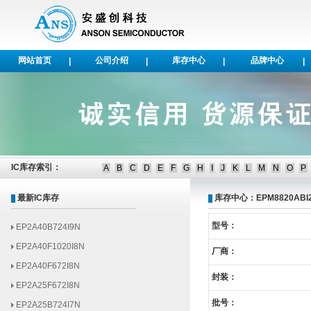
网站首页
公司介绍
库存中心
品牌中心
|
|
|
|
EP1AGX50DF1152I6N
EP1AGX35DF780I6N
EP1AGX50CF484C6N
EP1AGX50DF1152C6N
IC库存索引：
A
B
C
D
E
F
G
H
I
J
K
L
M
N
O
P
EP2AGX125EF29I6N
最新IC库存
库存中心：EPM8820ABI2
EP2AGX95EF35I6N
EP2A40B724I9N
型号：
EP2A40F1020I8N
厂商：
EP2A40F672I8N
EP2A25F672I8N
封装：
EP2A25B724I7N
批号：